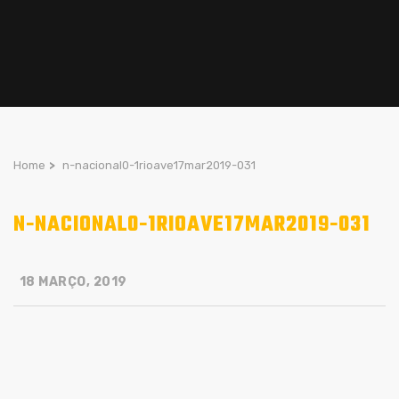
Home
>
n-nacional0-1rioave17mar2019-031
N-NACIONAL0-1RIOAVE17MAR2019-031
18 MARÇO, 2019