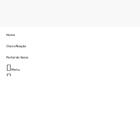
Home
Classificação
Portal do Socio
Menu
Fechar
Home
Clube
História
Marcha
Sede
Instalações