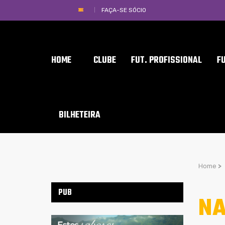
FAÇA-SE SÓCIO
HOME
CLUBE
FUT. PROFISSIONAL
F
BILHETEIRA
Home
>
PUB
NA