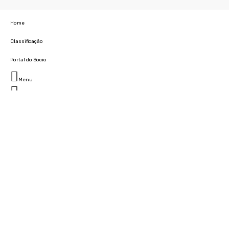
Home
Classificação
Portal do Socio
Menu
Fechar
Home
Clube
História
Marcha
Sede
Instalações
Cidade Desportiva
Estádio da Madeira