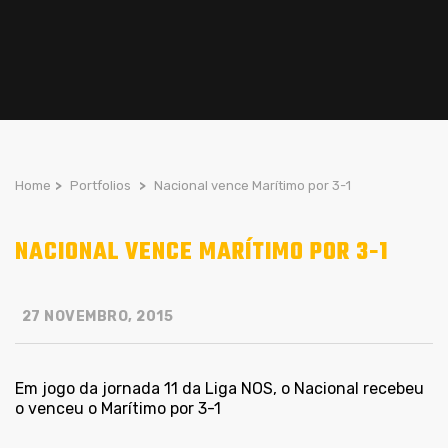
Home
>
Portfolios
>
Nacional vence Marítimo por 3-1
NACIONAL VENCE MARÍTIMO POR 3-1
27 NOVEMBRO, 2015
Em jogo da jornada 11 da Liga NOS, o Nacional recebeu
o venceu o Marítimo por 3-1