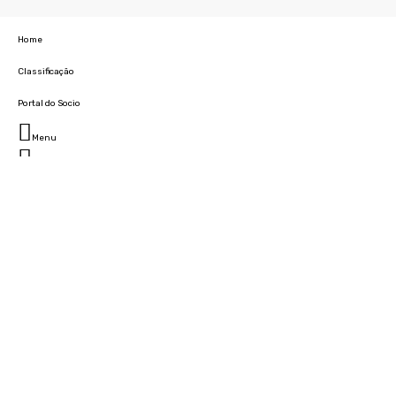
Home
Classificação
Portal do Socio
Menu
Fechar
Home
Clube
História
Marcha
Sede
Instalações
Cidade Desportiva
Estádio da Madeira