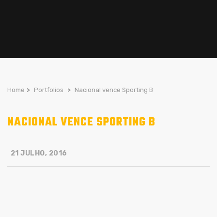
Home
>
Portfolios
>
Nacional vence Sporting B
NACIONAL VENCE SPORTING B
21 JULHO, 2016