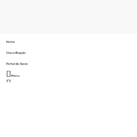
Home
Classificação
Portal do Socio
Menu
Fechar
Home
Clube
História
Marcha
Sede