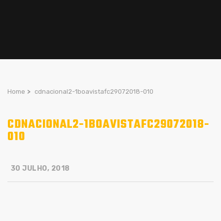
Home
>
cdnacional2-1boavistafc29072018-010
CDNACIONAL2-1BOAVISTAFC29072018-
010
30 JULHO, 2018