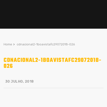
Home
>
cdnacional2-1boavistafc29072018-026
CDNACIONAL2-1BOAVISTAFC29072018-
026
30 JULHO, 2018