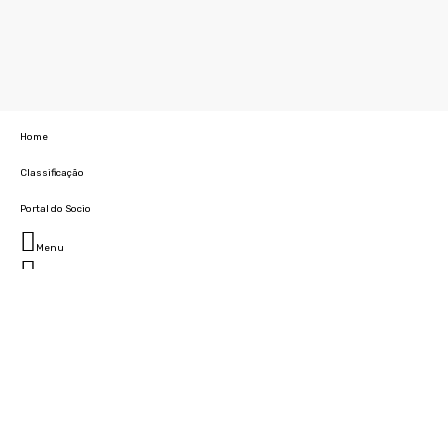
Home
Classificação
Portal do Socio
Menu
Fechar
Home
Clube
História
Marcha
Sede