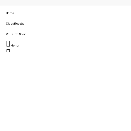
Home
Classificação
Portal do Socio
Menu
Fechar
Home
Clube
História
Marcha
Sede
Instalações
Cidade Desportiva
Estádio da Madeira