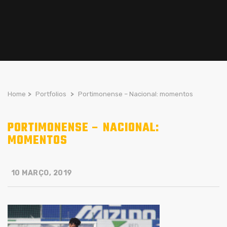
Home
>
Portfolios
>
Portimonense – Nacional: momentos
PORTIMONENSE – NACIONAL:
MOMENTOS
10 MARÇO, 2019