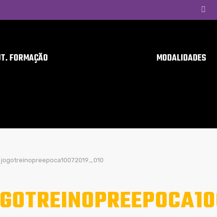
UT. FORMAÇÃO
MODALIDADES
jogotreinopreepoca10072019_010
GOTREINOPREEPOCA10