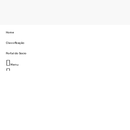
Home
Classificação
Portal do Socio
Menu
Fechar
Home
Clube
História
Marcha
Sede
Instalações