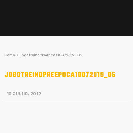
Home
>
jogotreinopreepoca10072019_05
JOGOTREINOPREEPOCA10072019_05
10 JULHO, 2019