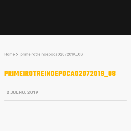
Home
>
primeirotreinoepoca02072019_08
PRIMEIROTREINOEPOCA02072019_08
2 JULHO, 2019