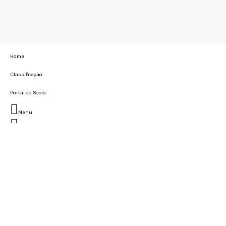
Home
Classificação
Portal do Socio
Menu
Fechar
Home
Clube
História
Marcha
Sede
Instalações