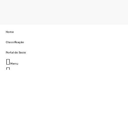
Home
Classificação
Portal do Socio
Menu
Fechar
Home
Clube
História
Marcha
Sede
Instalações