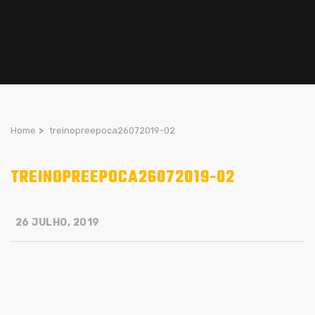
Home
>
treinopreepoca26072019-02
TREINOPREEPOCA26072019-02
26 JULHO, 2019