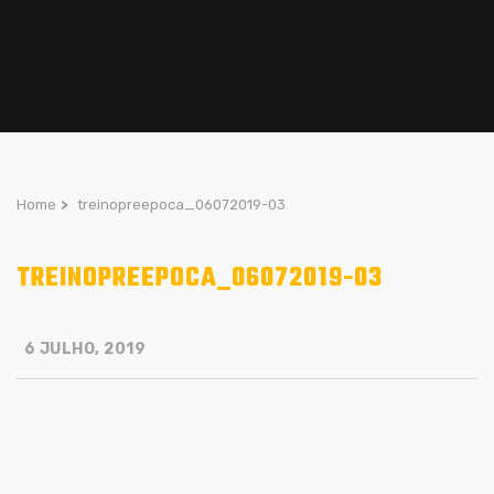
Home
>
treinopreepoca_06072019-03
TREINOPREEPOCA_06072019-03
6 JULHO, 2019