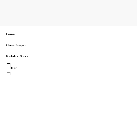
Home
Classificação
Portal do Socio
Menu
Fechar
Home
Clube
História
Marcha
Sede
Instalações