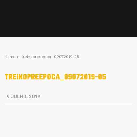
Home
>
treinopreepoca_09072019-05
TREINOPREEPOCA_09072019-05
9 JULHO, 2019