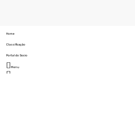
Home
Classificação
Portal do Socio
Menu
Fechar
Home
Clube
História
Marcha
Sede
Instalações