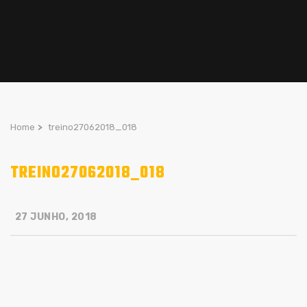
Home
>
treino27062018_018
TREINO27062018_018
27 JUNHO, 2018