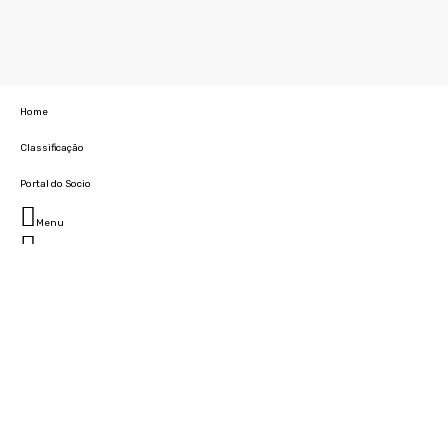
Home
Classificação
Portal do Socio
Menu
Fechar
Home
Clube
História
Marcha
Sede
Instalações