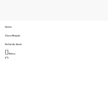
Home
Classificação
Portal do Socio
Menu
Fechar
Home
Clube
História
Marcha
Sede
Instalações