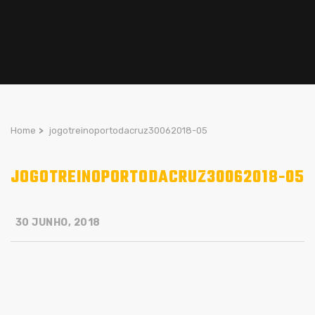
Home
>
jogotreinoportodacruz30062018-05
JOGOTREINOPORTODACRUZ30062018-05
30 JUNHO, 2018