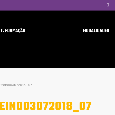
UT. FORMAÇÃO
MODALIDADES
treino03072018_07
EINO03072018_07