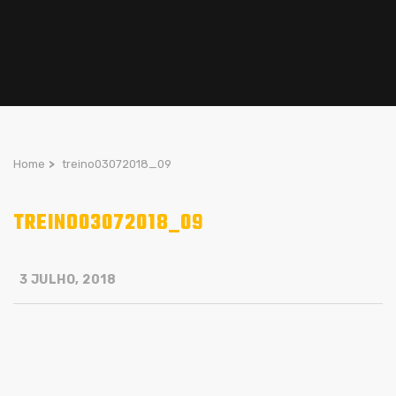
Home
>
treino03072018_09
TREINO03072018_09
3 JULHO, 2018