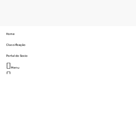
Home
Classificação
Portal do Socio
Menu
Fechar
Home
Clube
História
Marcha
Sede
Instalações