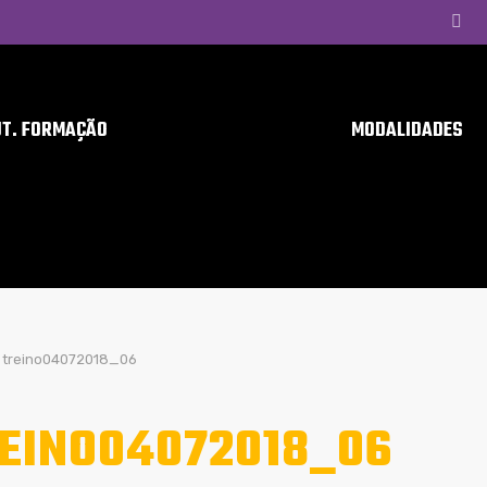
UT. FORMAÇÃO
MODALIDADES
treino04072018_06
EINO04072018_06