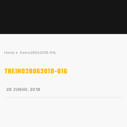
Home
>
treino28062018-016
TREINO28062018-016
28 JUNHO, 2018