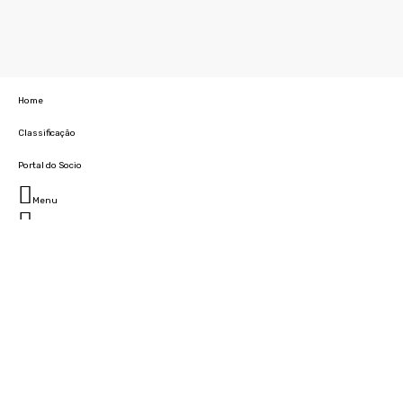
Home
Classificação
Portal do Socio
Menu
Fechar
Home
Clube
História
Marcha
Sede
Instalações