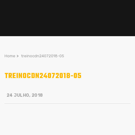
Home
>
treinocdn24072018-05
TREINOCDN24072018-05
24 JULHO, 2018