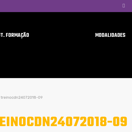
UT. FORMAÇÃO
MODALIDADES
treinocdn24072018-09
EINOCDN24072018-09