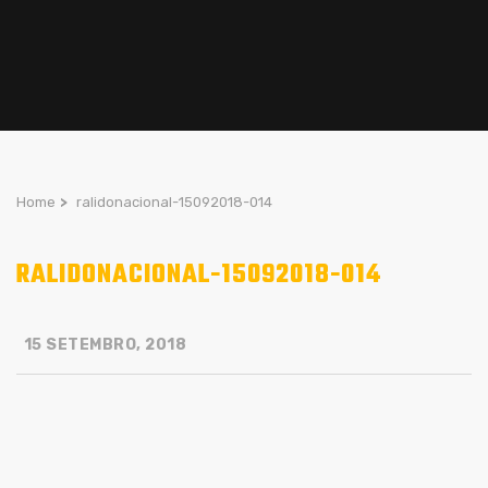
Home
>
ralidonacional-15092018-014
RALIDONACIONAL-15092018-014
15 SETEMBRO, 2018