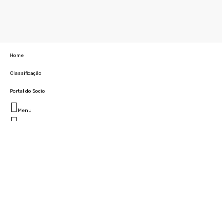
Home
Classificação
Portal do Socio
Menu
Fechar
Home
Clube
História
Marcha
Sede
Instalações