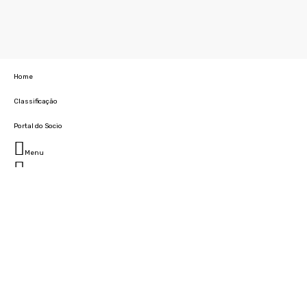
Home
Classificação
Portal do Socio
Menu
Fechar
Home
Clube
História
Marcha
Sede
Instalações