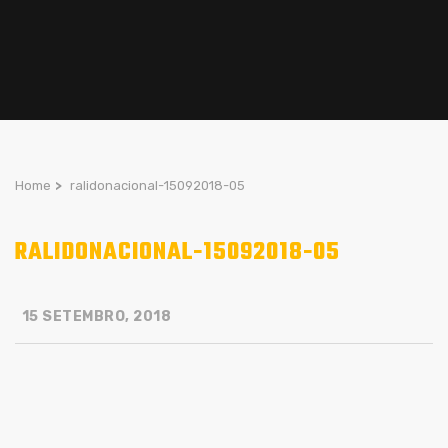
Home
>
ralidonacional-15092018-05
RALIDONACIONAL-15092018-05
15 SETEMBRO, 2018