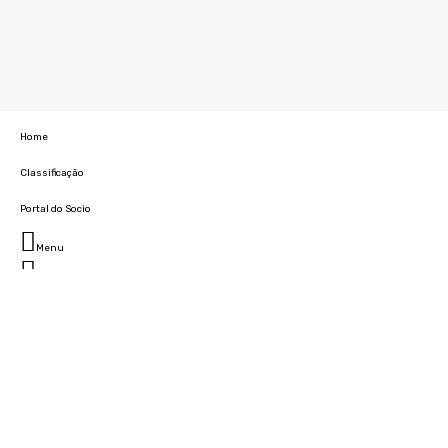
Home
Classificação
Portal do Socio
Menu
Fechar
Home
Clube
História
Marcha
Sede