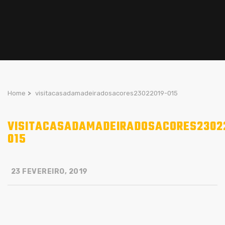
Home
>
visitacasadamadeiradosacores23022019-015
VISITACASADAMADEIRADOSACORES2302
015
23 FEVEREIRO, 2019