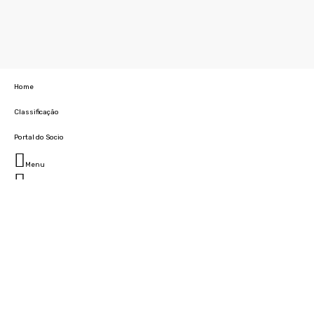
Home
Classificação
Portal do Socio
Menu
Fechar
Home
Clube
História
Marcha
Sede