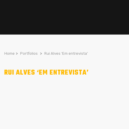
Home
>
Portfolios
>
Rui Alves ‘Em entrevista’
RUI ALVES ‘EM ENTREVISTA’