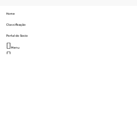
Home
Classificação
Portal do Socio
Menu
Fechar
Home
Clube
História
Marcha
Sede
Instalações
Cidade Desportiva
Estádio da Madeira