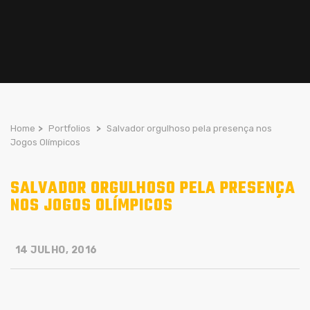
Home
>
Portfolios
>
Salvador orgulhoso pela presença nos
Jogos Olímpicos
SALVADOR ORGULHOSO PELA PRESENÇA
NOS JOGOS OLÍMPICOS
14 JULHO, 2016