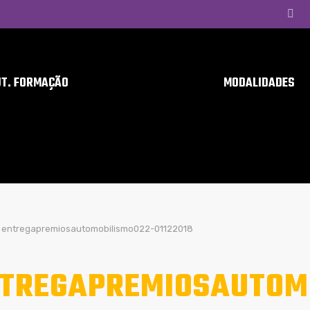
UT. FORMAÇÃO
MODALIDADES
entregapremiosautomobilismo022-01122018
TREGAPREMIOSAUTOM