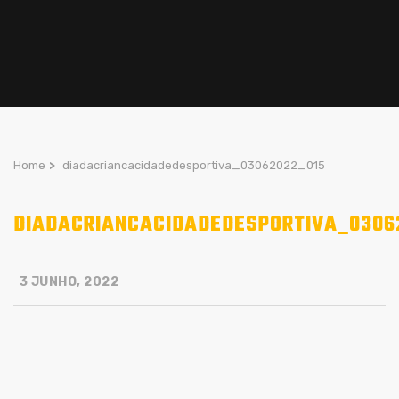
Home
>
diadacriancacidadedesportiva_03062022_015
DIADACRIANCACIDADEDESPORTIVA_0306
3 JUNHO, 2022