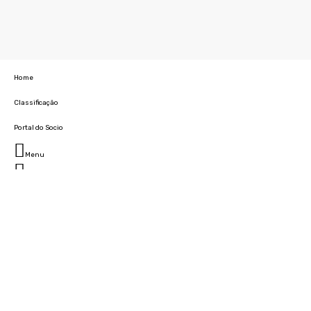
Home
Classificação
Portal do Socio
Menu
Fechar
Home
Clube
História
Marcha
Sede
Instalações