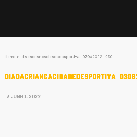
Home
>
diadacriancacidadedesportiva_03062022_030
DIADACRIANCACIDADEDESPORTIVA_0306
3 JUNHO, 2022