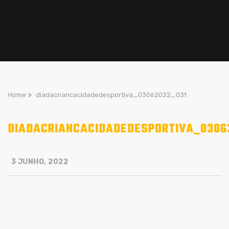
Home
>
diadacriancacidadedesportiva_03062022_031
DIADACRIANCACIDADEDESPORTIVA_0306
3 JUNHO, 2022