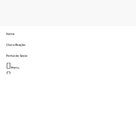
Home
Classificação
Portal do Socio
Menu
Fechar
Home
Clube
História
Marcha
Sede
Instalações