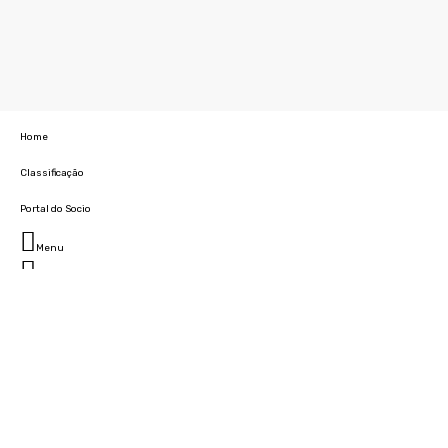
Home
Classificação
Portal do Socio
Menu
Fechar
Home
Clube
História
Marcha
Sede