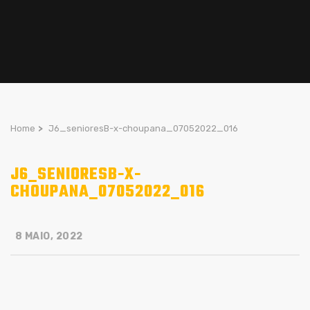
Home
>
J6_senioresB-x-choupana_07052022_016
J6_SENIORESB-X-
CHOUPANA_07052022_016
8 MAIO, 2022