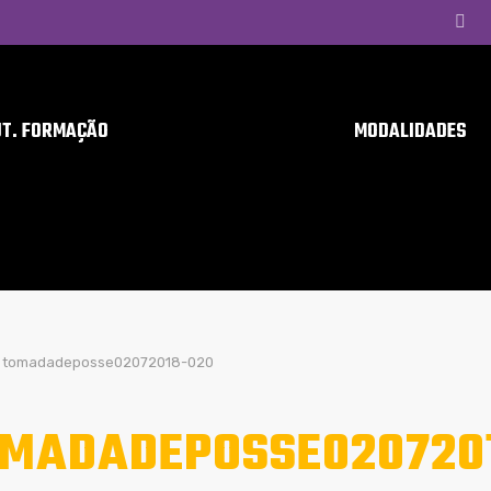
UT. FORMAÇÃO
MODALIDADES
tomadadeposse02072018-020
MADADEPOSSE020720