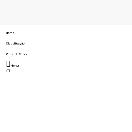
Home
Classificação
Portal do Socio
Menu
Fechar
Home
Clube
História
Marcha
Sede
Instalações