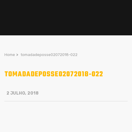
Home
>
tomadadeposse02072018-022
TOMADADEPOSSE02072018-022
2 JULHO, 2018