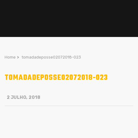
Home
>
tomadadeposse02072018-023
TOMADADEPOSSE02072018-023
2 JULHO, 2018