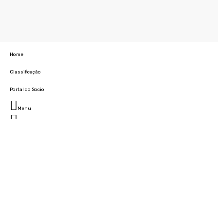
Home
Classificação
Portal do Socio
Menu
Fechar
Home
Clube
História
Marcha
Sede
Instalações