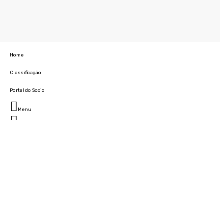
Home
Classificação
Portal do Socio
Menu
Fechar
Home
Clube
História
Marcha
Sede
Instalações