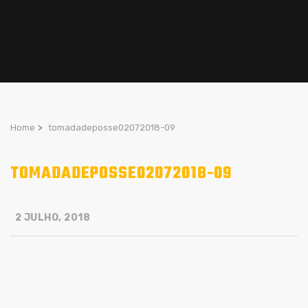
Home
>
tomadadeposse02072018-09
TOMADADEPOSSE02072018-09
2 JULHO, 2018