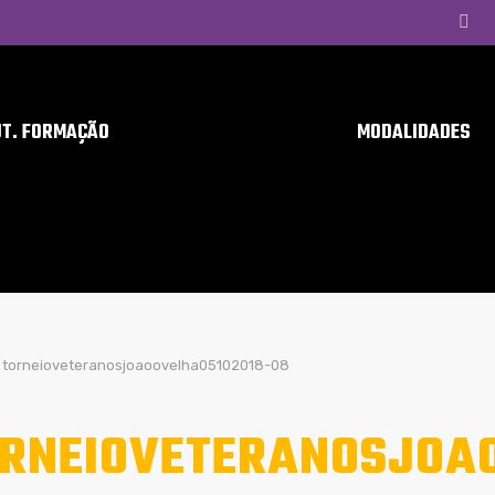
UT. FORMAÇÃO
MODALIDADES
torneioveteranosjoaoovelha05102018-08
RNEIOVETERANOSJOAO