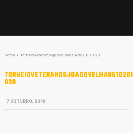
Home
>
torneioveteranosjoaoovelha06102018-020
TORNEIOVETERANOSJOAOOVELHA0610201
020
7 OUTUBRO, 2018