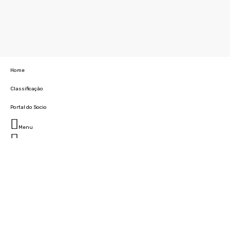
Home
Classificação
Portal do Socio
Menu
Fechar
Home
Clube
História
Marcha
Sede