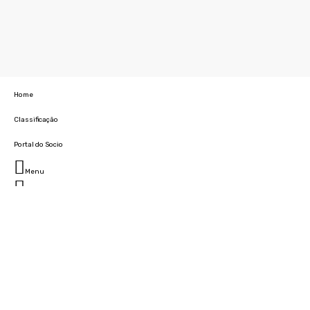
Home
Classificação
Portal do Socio
Menu
Fechar
Home
Clube
História
Marcha
Sede