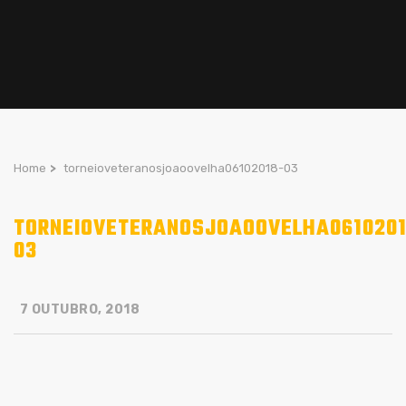
Home
>
torneioveteranosjoaoovelha06102018-03
TORNEIOVETERANOSJOAOOVELHA0610201
03
7 OUTUBRO, 2018