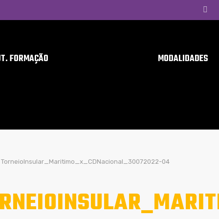
UT. FORMAÇÃO
MODALIDADES
TorneioInsular_Maritimo_x_CDNacional_30072022-04
RNEIOINSULAR_MARIT