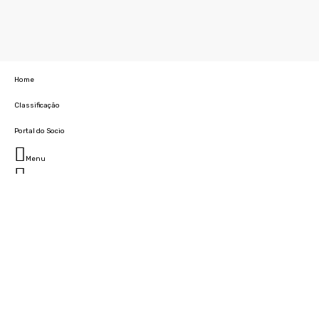
Home
Classificação
Portal do Socio
Menu
Fechar
Home
Clube
História
Marcha
Sede
Instalações