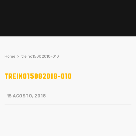
Home
>
treino15082018-010
TREINO15082018-010
15 AGOSTO, 2018