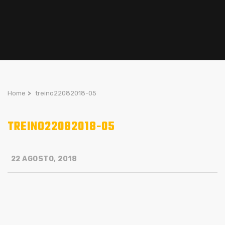
Home
>
treino22082018-05
TREINO22082018-05
22 AGOSTO, 2018