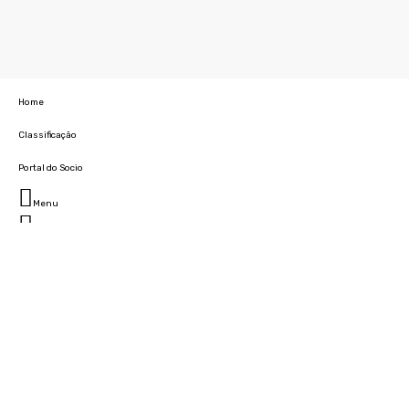
Home
Classificação
Portal do Socio
Menu
Fechar
Home
Clube
História
Marcha
Sede
Instalações