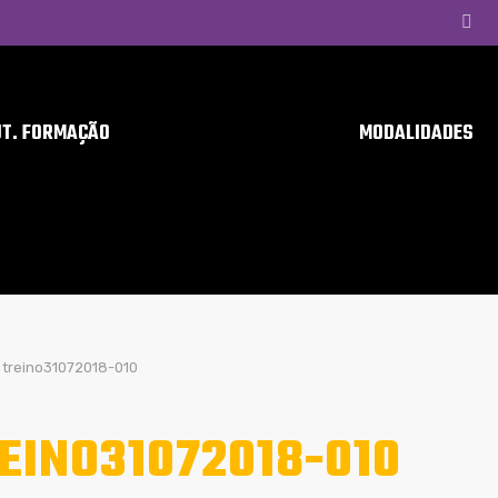
UT. FORMAÇÃO
MODALIDADES
treino31072018-010
EINO31072018-010