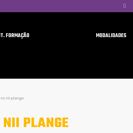
UT. FORMAÇÃO
MODALIDADES
ns nii plange
 NII PLANGE