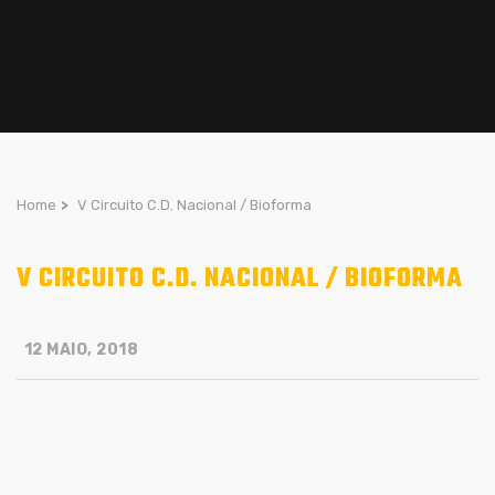
Home
>
V Circuito C.D. Nacional / Bioforma
V CIRCUITO C.D. NACIONAL / BIOFORMA
12 MAIO, 2018