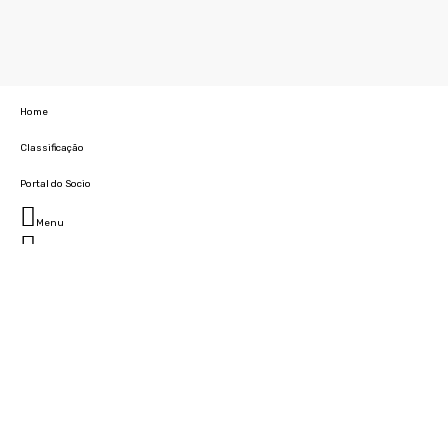
Home
Classificação
Portal do Socio
Menu
Fechar
Home
Clube
História
Marcha
Sede
Instalações