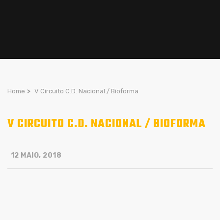
Home
>
V Circuito C.D. Nacional / Bioforma
V CIRCUITO C.D. NACIONAL / BIOFORMA
12 MAIO, 2018