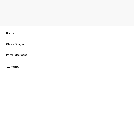
Home
Classificação
Portal do Socio
Menu
Fechar
Home
Clube
História
Marcha
Sede
Instalações