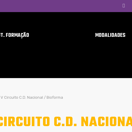
UT. FORMAÇÃO
MODALIDADES
V Circuito C.D. Nacional / Bioforma
CIRCUITO C.D. NACION