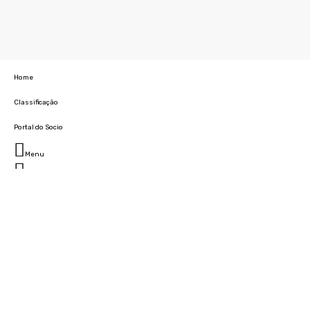
Home
Classificação
Portal do Socio
Menu
Fechar
Home
Clube
História
Marcha
Sede
Instalações