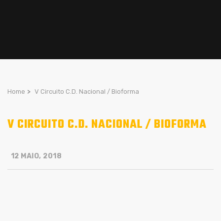
Home
>
V Circuito C.D. Nacional / Bioforma
V CIRCUITO C.D. NACIONAL / BIOFORMA
12 MAIO, 2018