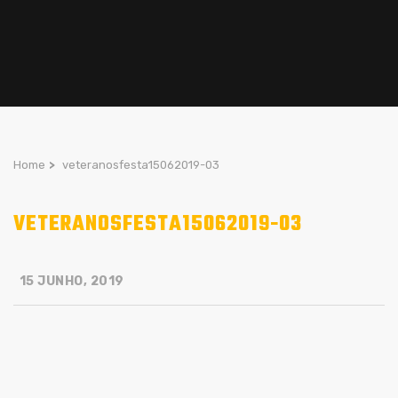
Home
>
veteranosfesta15062019-03
VETERANOSFESTA15062019-03
15 JUNHO, 2019