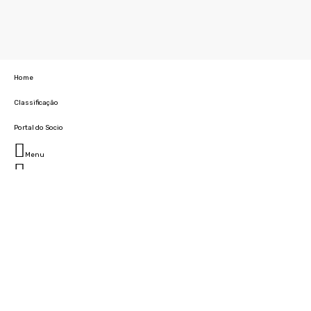
Home
Classificação
Portal do Socio
Menu
Fechar
Home
Clube
História
Marcha
Sede
Instalações