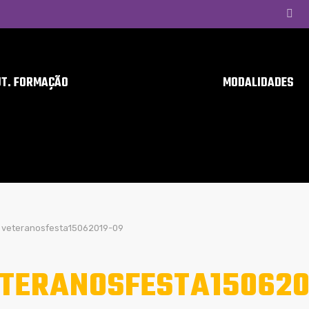
UT. FORMAÇÃO
MODALIDADES
veteranosfesta15062019-09
TERANOSFESTA150620